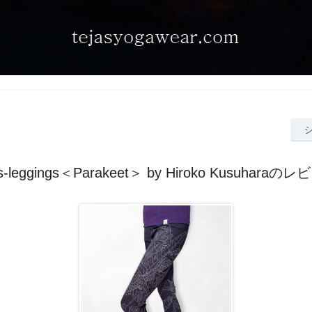
as-leggings＜Parakeet＞ by Hiroko Kusuharaの