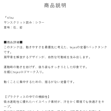
商品説明
『sila』
サンスクリット読み：シラー
意味：石、岩
■商品詳細■
このタンクは、動きやすさを最優先に考えた、tejasの定番Yバックタンク
です。
肩甲骨を解放するデザインが、自然な可動域を生み出します。
運動時の動きを妨げず、後ろ姿もすっきりとした印象です。
左裾にtejasロゴマーク入り。
動くことに集中するための、揺るがない定番です。
【プラクティスの中での機能性】
吸水速乾性に優れたハイスペック素材が、汗をかく環境でも快適さをキ
ープ。