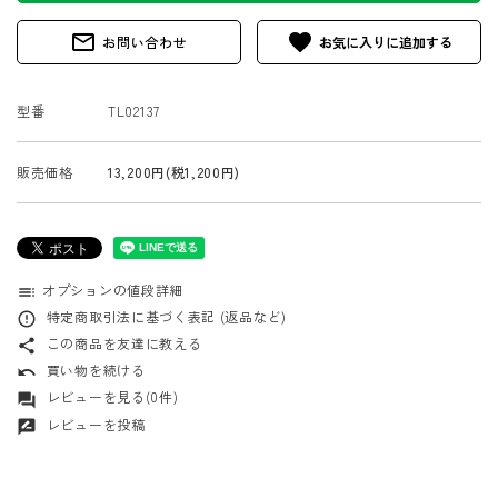
mail_outline
favorite
お問い合わせ
型番
TL02137
販売価格
13,200円(税1,200円)
オプションの値段詳細
toc
特定商取引法に基づく表記 (返品など)
error_outline
この商品を友達に教える
share
買い物を続ける
undo
レビューを見る(0件)
forum
レビューを投稿
rate_review