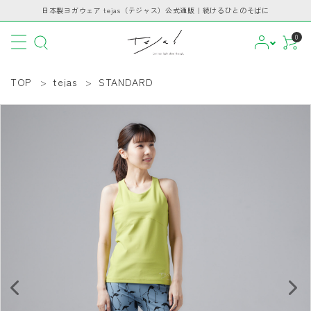
日本製ヨガウェア tejas（テジャス）公式通販｜続けるひとのそばに
0
TOP
tejas
STANDARD
CATEGORY
PICKUP
BRAND
INFORMATION
GUIDE