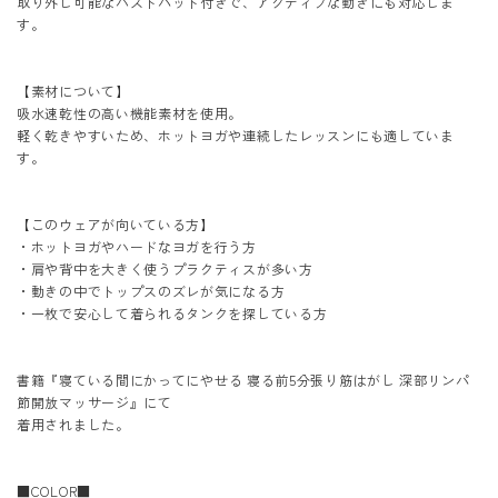
取り外し可能なバストパット付きで、アクティブな動きにも対応しま
す。
【素材について】
吸水速乾性の高い機能素材を使用。
軽く乾きやすいため、ホットヨガや連続したレッスンにも適していま
す。
【このウェアが向いている方】
・ホットヨガやハードなヨガを行う方
・肩や背中を大きく使うプラクティスが多い方
・動きの中でトップスのズレが気になる方
・一枚で安心して着られるタンクを探している方
書籍『
寝ている間にかってにやせる 寝る前5分張り筋はがし 深部リンパ
節開放マッサージ
』にて
着用されました。
■COLOR■