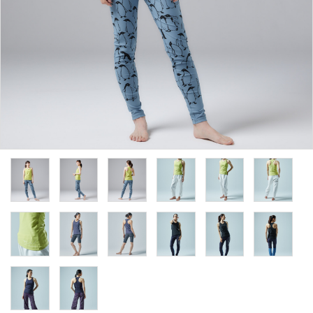
ACCOUNT MENU
ようこそ ゲスト 様
meeting_room
person
ログイン
新規会員登録