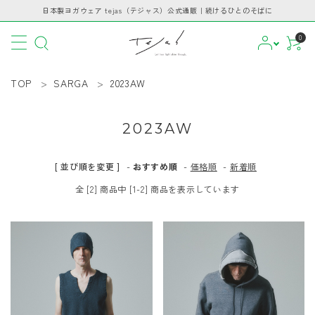
日本製ヨガウェア tejas（テジャス）公式通販｜続けるひとのそばに
0
TOP
SARGA
2023AW
2023AW
CATEGORY
[ 並び順を変更 ]
-
おすすめ順
-
価格順
-
新着順
PICKUP
全 [2] 商品中 [1-2] 商品を表示しています
BRAND
INFORMATION
GUIDE