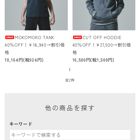
ACCOUNT MENU
ようこそ ゲスト 様
meeting_room
person
ログイン
新規会員登録
MOKOMOKO TANK
CUT OFF HOODIE
40％OFF！￥16,940→割引価
40％OFF！￥27,500→割引価
格
格
10,164円(税924円)
16,500円(税1,500円)
1
全2件
他の商品を探す
キーワード