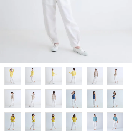
ACCOUNT MENU
ようこそ ゲスト 様
meeting_room
person
ログイン
新規会員登録