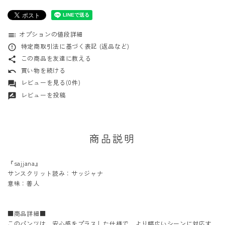
オプションの値段詳細
toc
特定商取引法に基づく表記 (返品など)
error_outline
この商品を友達に教える
share
買い物を続ける
undo
レビューを見る(0件)
forum
レビューを投稿
rate_review
商品説明
『sajjana』
サンスクリット読み：サッジャナ
意味：善人
■商品詳細■
このパンツは、安心感をプラスした仕様で、より幅広いシーンに対応す