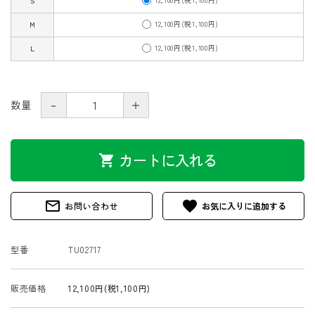
S
12,100円(税1,100円)
M
12,100円(税1,100円)
L
－
＋
数量
カートに入れる
shopping_cart
mail_outline
favorite
お問い合わせ
型番
TU02717
販売価格
12,100円(税1,100円)