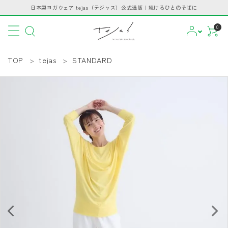
日本製ヨガウェア tejas（テジャス）公式通販｜続けるひとのそばに
0
TOP
tejas
STANDARD
CATEGORY
PICKUP
BRAND
INFORMATION
GUIDE