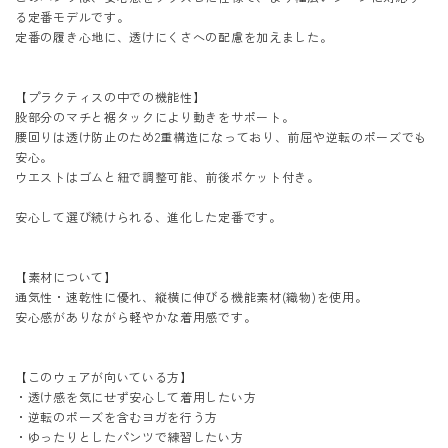
る定番モデルです。
定番の履き心地に、透けにくさへの配慮を加えました。
【プラクティスの中での機能性】
股部分のマチと裾タックにより動きをサポート。
腰回りは透け防止のため2重構造になっており、前屈や逆転のポーズでも
安心。
ウエストはゴムと紐で調整可能、前後ポケット付き。
安心して選び続けられる、進化した定番です。
【素材について】
通気性・速乾性に優れ、縦横に伸びる機能素材(織物)を使用。
安心感がありながら軽やかな着用感です。
【このウェアが向いている方】
・透け感を気にせず安心して着用したい方
・逆転のポーズを含むヨガを行う方
・ゆったりとしたパンツで練習したい方