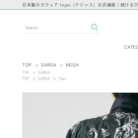
日本製ヨガウェア tejas（テジャス）公式通販｜続ける
CATE
TOP
SARGA
NEiSH
TOP
SARGA
TOP
SARGA
Tops
SAL
CATEGORY
Leg
PICKUP
SAL
BRAND
STA
INFORMATION