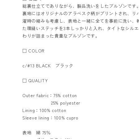
総裏仕立てでありながら、製品洗いをしたブルゾンです
裏地にはオリジナルのアラベスク柄がプリントされ、リ
濯時の縮みも考慮し、表地と一緒に全てを事前に洗い、
た環縫いステッチを3本しっかりと入れ、タイトなシル
わりが詰まった貴重なブルゾンです。
□ COLOR
c/#13 BLACK ブラック
□ QUALITY
Outer fabric：75% cotton
25% polyester
Lining：100% cotton
Sleeve lining：100% cupro
表地 綿 75％