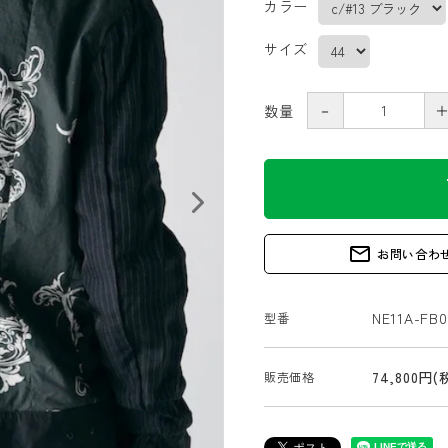
カラー
サイズ
－
数量
s
mail_outline
お問い合わ
NE11A-FB0
型番
74,800円(
販売価格