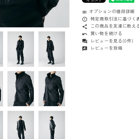
オプションの値段詳細
toc
特定商取引法に基づく表
error_outline
この商品を友達に教え
share
買い物を続ける
undo
レビューを見る(0件)
forum
レビューを投稿
rate_review