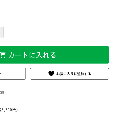
＋
カートに入れる
hopping_cart
favorite
せ
09
税6,800円)