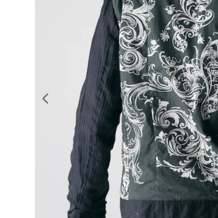
GUIDE
ACCOUNT MENU
ようこそ ゲスト 様
meeting_room
person
ログイン
新規会員登録