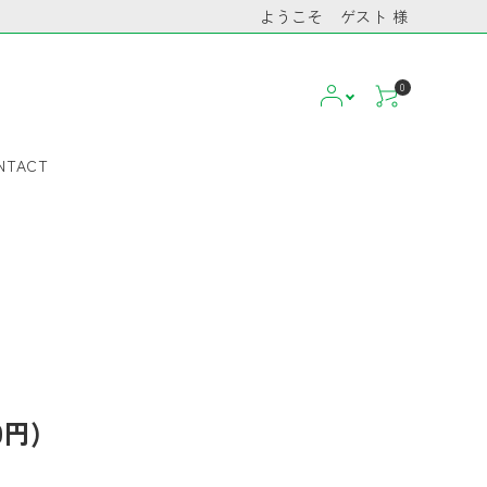
ようこそ ゲスト 様
0
NTACT
tejas
SARGA
a
会員登録について
2025 SPRING /
Ladies tops
レビューの書き方
tejas YOGA
tank
 Accessory
SUMMER
Accessory
Lesson&Workshop
Goods
商
KANAE YAMASHITA
クリンタン
2023 AW
2023 SS
0円)
Bottoms
Goods