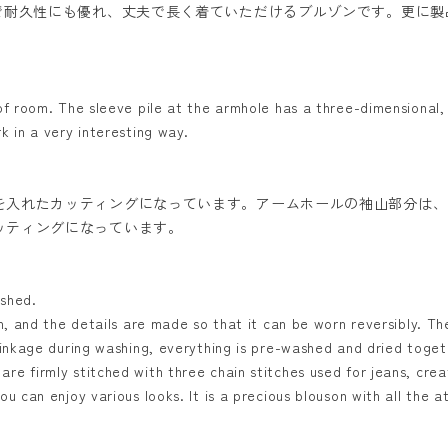
ので耐久性にも優れ、丈夫で長く着ていただけるブルゾンです。更に
of room. The sleeve pile at the armhole has a three-dimensional,
k in a very interesting way.
を入れたカッティングになっています。アームホールの袖山部分は、
ッティングになっています。
ashed.
n, and the details are made so that it can be worn reversibly. The
rinkage during washing, everything is pre-washed and dried togeth
re firmly stitched with three chain stitches used for jeans, crea
u can enjoy various looks. It is a precious blouson with all the at