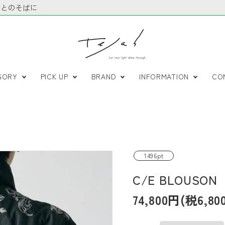
ひとのそばに
GORY
PICK UP
BRAND
INFORMATION
CO
E
2026 SPRING /
Active Yoga
サイズ表
2025 AUTUMN /
Relax Yog
gings
SUMMER
Mens wear
WINTER
Rudraksha
1496pt
予約販売商品
ONLINE STORE 限定
品
C/E BLOUSON
E
2024AW
2024SS
74,800円(税6,80
NDARD
NEiSH
Tops