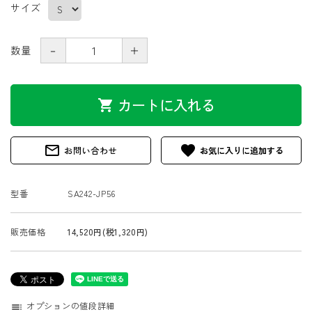
サイズ
－
＋
数量
カートに入れる
shopping_cart
mail_outline
favorite
お問い合わせ
型番
SA242-JP56
販売価格
14,520円(税1,320円)
オプションの値段詳細
toc