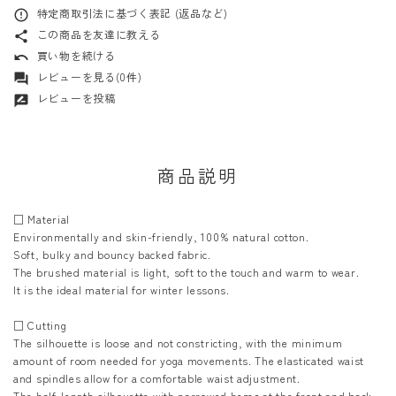
特定商取引法に基づく表記 (返品など)
error_outline
この商品を友達に教える
share
買い物を続ける
undo
レビューを見る(0件)
forum
レビューを投稿
rate_review
商品説明
□ Material
Environmentally and skin-friendly, 100% natural cotton.
Soft, bulky and bouncy backed fabric.
The brushed material is light, soft to the touch and warm to wear.
It is the ideal material for winter lessons.
□ Cutting
The silhouette is loose and not constricting, with the minimum
amount of room needed for yoga movements. The elasticated waist
and spindles allow for a comfortable waist adjustment.
The half-length silhouette with narrowed hems at the front and back