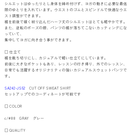
シルエットはゆったりとし身体を締め付けず、ヨガの動きに必要な最低
限のゆとりを入れています。ウエストのゴムとスピンドルで快適なウエ
スト調整ができます。
裾を前後で緩く絞り込んだハーフ丈のシルエットはとても軽やかです。
また、逆転のポーズの際、パンツの裾が落ちてこないカッティングにな
っていて、
集中してヨガに向き合う事ができます。
□ 仕立て
裾を裁ち切りにし、カジュアルで軽い仕立てにしています。
前後に大きなポケットもあり、レッスンの行き帰り、外でのレッスン、
日常でも活躍するオリジナリティの強いカジュアルスウェットパンツで
す。
SA242-JS52
CUT OFF SWEAT SHIRT
セットアップでのコーディネートが可能です
□ COLOR
c/#88 GRAY グレー
□ QUALITY