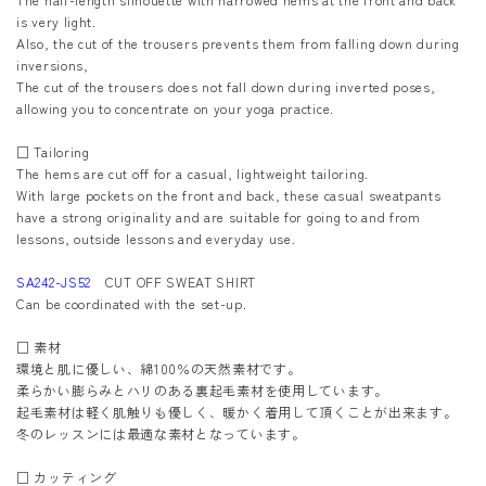
is very light.
Also, the cut of the trousers prevents them from falling down during
inversions,
The cut of the trousers does not fall down during inverted poses,
allowing you to concentrate on your yoga practice.
□ Tailoring
The hems are cut off for a casual, lightweight tailoring.
With large pockets on the front and back, these casual sweatpants
have a strong originality and are suitable for going to and from
lessons, outside lessons and everyday use.
SA242-JS52
CUT OFF SWEAT SHIRT
Can be coordinated with the set-up.
□ 素材
環境と肌に優しい、綿100％の天然素材です。
柔らかい膨らみとハリのある裏起毛素材を使用しています。
起毛素材は軽く肌触りも優しく、暖かく着用して頂くことが出来ます。
冬のレッスンには最適な素材となっています。
□ カッティング