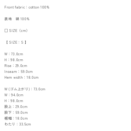
Front fabric：cotton 100%
表地 綿 100%
□ SIZE（cm）
【 SIZE：S 】
W：73.0cm
H：98.0cm
Rise：29.0cm
Inseam：59.0cm
Hem width：18.0cm
W (ゴム上がり)：73.0cm
W：94.0cm
H：98.0cm
股上：29.0cm
股下：59.0cm
裾幅：18.0cm
わたり：33.5cm