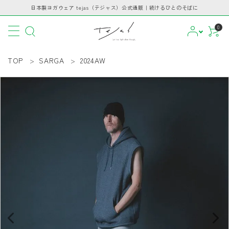
日本製ヨガウェア tejas（テジャス）公式通販｜続けるひとのそばに
0
TOP
SARGA
2024AW
CATEGORY
PICKUP
BRAND
INFORMATION
GUIDE