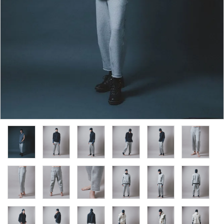
ACCOUNT MENU
ようこそ ゲスト 様
meeting_room
person
ログイン
新規会員登録