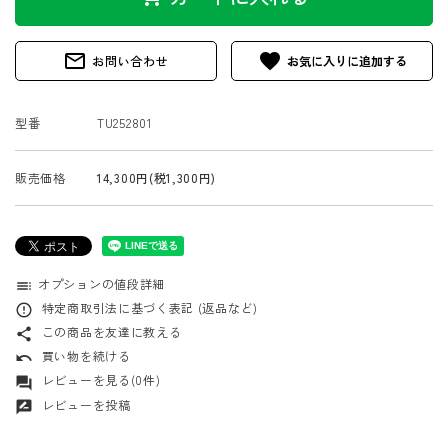
mail_outline
favorite
お問い合わせ
型番
TU252801
販売価格
14,300円(税1,300円)
オプションの値段詳細
toc
特定商取引法に基づく表記 (返品など)
error_outline
この商品を友達に教える
share
買い物を続ける
undo
レビューを見る(0件)
forum
レビューを投稿
rate_review