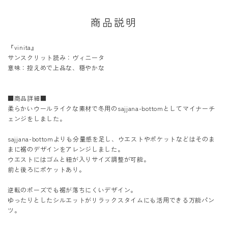
商品説明
『vinita』
サンスクリット読み：ヴィニータ
意味：控えめで上品な、穏やかな
■商品詳細■
柔らかいウールライクな素材で冬用のsajjana-bottomとしてマイナーチ
ェンジをしました。
sajjana-bottomよりも分量感を足し、ウエストやポケットなどはそのま
まに裾のデザインをアレンジしました。
ウエストにはゴムと紐が入りサイズ調整が可能。
前と後ろにポケットあり。
逆転のポーズでも裾が落ちにくいデザイン。
ゆったりとしたシルエットがリラックスタイムにも活用できる万能パン
ツ。