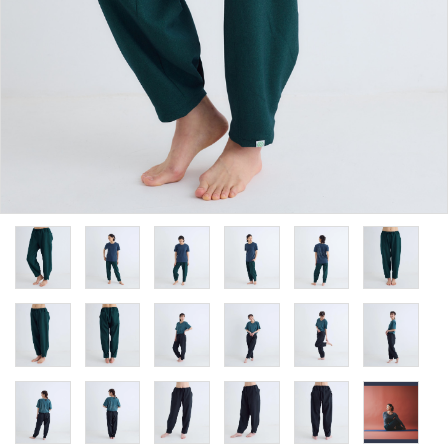
ACCOUNT MENU
ようこそ ゲスト 様
meeting_room
person
ログイン
新規会員登録