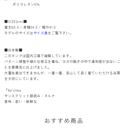
ポリウレタン5％
■SIZE(cm)■
着丈60.0 / 身幅34.0 / 裾巾41.5
モデルのサイズは
サイズ表
をご覧下さい。
■日本製■
このタンクは国内工場で縫製しています。
パターン調整や細かな修正を重ね、ヨガの動きの中で違和感が出ないこ
とを最優先に仕上げました。
大量生産はできませんが、一着一着、安心して長く着ていただける品質
を大切にしています。
『taruna』
サンスクリット語読み：タルナ
意味：若い・新鮮な
おすすめ商品