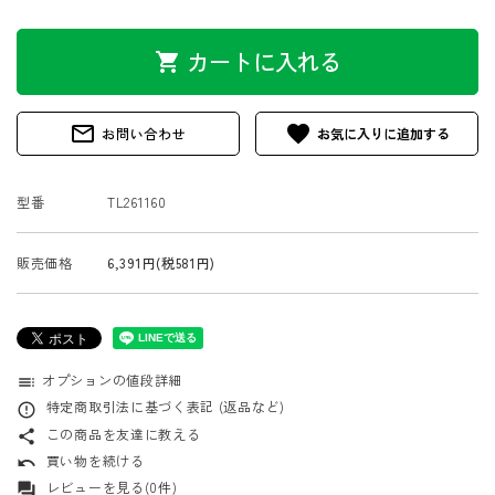
カートに入れる
shopping_cart
mail_outline
favorite
お問い合わせ
型番
TL261160
販売価格
6,391円(税581円)
オプションの値段詳細
toc
特定商取引法に基づく表記 (返品など)
error_outline
この商品を友達に教える
share
買い物を続ける
undo
レビューを見る(0件)
forum