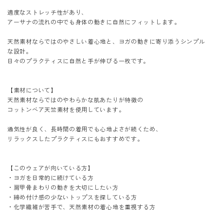
適度なストレッチ性があり、
アーサナの流れの中でも身体の動きに自然にフィットします。
天然素材ならではのやさしい着心地と、ヨガの動きに寄り添うシンプル
な設計。
日々のプラクティスに自然と手が伸びる一枚です。
【素材について】
天然素材ならではのやわらかな肌あたりが特徴の
コットンベア天竺素材を使用しています。
通気性が良く、長時間の着用でも心地よさが続くため、
リラックスしたプラクティスにもおすすめです。
【このウェアが向いている方】
・ヨガを日常的に続けている方
・肩甲骨まわりの動きを大切にしたい方
・締め付け感の少ないトップスを探している方
・化学繊維が苦手で、天然素材の着心地を重視する方