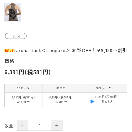
126pt
taruna-tank＜Leopard＞ 30％OFF！￥9,130→割引
価格
6,391円(税581円)
39セージ
86モカ
90ブラック
6,391円(税581円)
6,391円(税581円)
6,391円(税581円)
あと1点
品切れ中
品切れ中
－
＋
数量