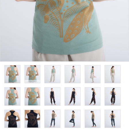
ACCOUNT MENU
ようこそ ゲスト 様
meeting_room
person
ログイン
新規会員登録