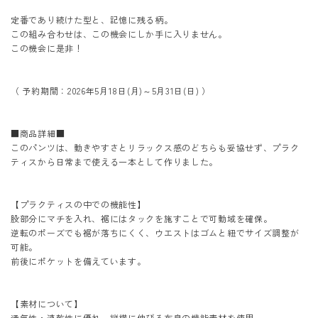
定番であり続けた型と、記憶に残る柄。
この組み合わせは、この機会にしか手に入りません。
この機会に是非！
（ 予約期間：2026年5月18日(月)～5月31日(日) ）
■商品詳細■
このパンツは、動きやすさとリラックス感のどちらも妥協せず、プラク
ティスから日常まで使える一本として作りました。
【プラクティスの中での機能性】
股部分にマチを入れ、裾にはタックを施すことで可動域を確保。
逆転のポーズでも裾が落ちにくく、ウエストはゴムと紐でサイズ調整が
可能。
前後にポケットを備えています。
【素材について】
通気性・速乾性に優れ、縦横に伸びる布帛の機能素材を使用。