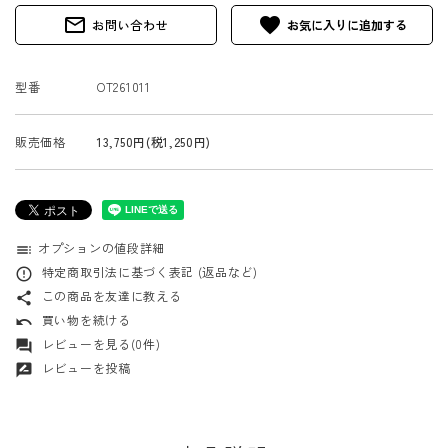
mail_outline
favorite
お問い合わせ
型番
OT261011
販売価格
13,750円(税1,250円)
オプションの値段詳細
toc
特定商取引法に基づく表記 (返品など)
error_outline
この商品を友達に教える
share
買い物を続ける
undo
レビューを見る(0件)
forum
レビューを投稿
rate_review