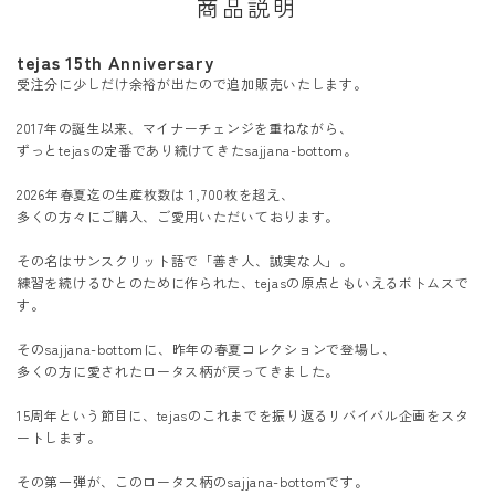
商品説明
tejas 15th Anniversary
受注分に少しだけ余裕が出たので追加販売いたします。
2017年の誕生以来、マイナーチェンジを重ねながら、
ずっとtejasの定番であり続けてきたsajjana-bottom。
2026年春夏迄の生産枚数は 1,700枚を超え、
多くの方々にご購入、ご愛用いただいております。
その名はサンスクリット語で「善き人、誠実な人」。
練習を続けるひとのために作られた、tejasの原点ともいえるボトムスで
す。
そのsajjana-bottomに、昨年の春夏コレクションで登場し、
多くの方に愛されたロータス柄が戻ってきました。
15周年という節目に、tejasのこれまでを振り返るリバイバル企画をスタ
ートします。
その第一弾が、このロータス柄のsajjana-bottomです。