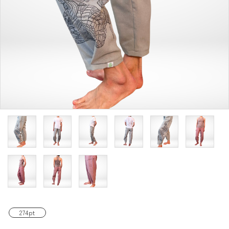
ACCOUNT MENU
ようこそ ゲスト 様
meeting_room
person
ログイン
新規会員登録
274pt