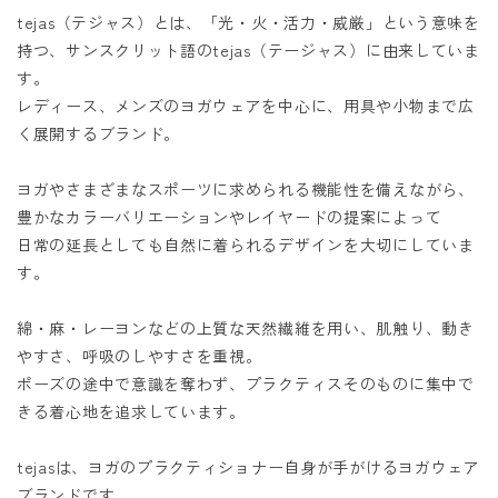
ACCOUNT MENU
tejas（テジャス）とは、「光・火・活力・威厳」という意味を
ようこそ ゲスト 様
持つ、サンスクリット語のtejas（テージャス）に由来していま
す。
meeting_room
person
ログイン
新規会員登録
レディース、メンズのヨガウェアを中心に、用具や小物まで広
く展開するブランド。
ヨガやさまざまなスポーツに求められる機能性を備えながら、
豊かなカラーバリエーションやレイヤードの提案によって
日常の延長としても自然に着られるデザインを大切にしていま
す。
綿・麻・レーヨンなどの上質な天然繊維を用い、肌触り、動き
やすさ、呼吸のしやすさを重視。
ポーズの途中で意識を奪わず、プラクティスそのものに集中で
きる着心地を追求しています。
tejasは、ヨガのプラクティショナー自身が手がけるヨガウェア
ブランドです。