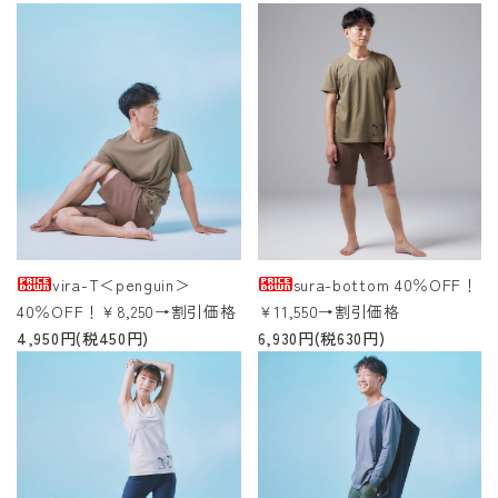
ACCOUNT MENU
ようこそ ゲスト 様
meeting_room
person
ログイン
新規会員登録
vira-T＜penguin＞
sura-bottom 40％OFF！
40％OFF！￥8,250→割引価格
￥11,550→割引価格
4,950円(税450円)
6,930円(税630円)