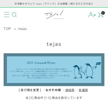
日本製ヨガウェア tejas（テジャス）公式通販｜続けるひとのそばに
0
TOP
tejas
tejas
CATEGORY
PICKUP
BRAND
INFORMATION
[ 並び順を変更 ]
-
おすすめ順
-
価格順
-
新着順
全 [5] 商品中 [1-5] 商品を表示しています
GUIDE