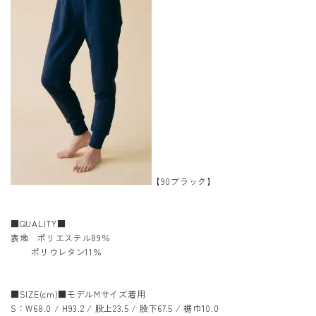
【90ブラック】
■QUALITY■
表地 ポリエステル89％
ポリウレタン11％
■SIZE(cm)■モデルMサイズ着用
S：W68.0 / H93.2 / 股上23.5 / 股下67.5 / 裾巾10.0