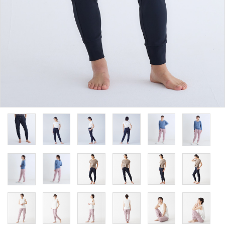
ACCOUNT MENU
ようこそ ゲスト 様
meeting_room
person
ログイン
新規会員登録