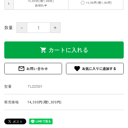
14,300円(税1,300円)
14,300円(税1,300円)
L
品切れ中
－
＋
数量
カートに入れる
shopping_cart
mail_outline
favorite
お問い合わせ
型番
TL222531
販売価格
14,300円(税1,300円)