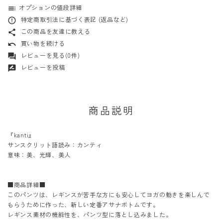
オプションの値段詳細
toc
特定商取引法に基づく表記 (返品など)
error_outline
この商品を友達に教える
share
買い物を続ける
undo
レビューを見る(0件)
forum
レビューを投稿
rate_review
商品説明
『kanti』
サンスクリット語読み：カンティ
意味：美、光輝、美人
■商品詳細■
このパンツは、レギンスが苦手な方にも安心してヨガの動きを楽しんで
もらうために作った、新しい定番アサナボトムです。
レギンス素材の機能性を、パンツ型に落とし込みました。