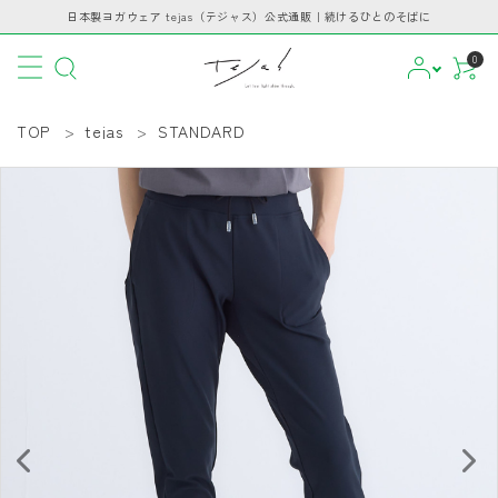
日本製ヨガウェア tejas（テジャス）公式通販｜続けるひとのそばに
0
TOP
tejas
STANDARD
CATEGORY
PICKUP
BRAND
INFORMATION
GUIDE