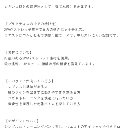
レギンス以外の選択肢として、選ばれ続ける定番です。
【プラクティスの中での機能性】
2WAYストレッチ素材でヨガの動きにも十分対応。
ウエストはゴムとヒモで調整可能で、アサナ中もズレにくい設計です。
【素材について】
肉感のある2WAYストレッチ素材を使用。
吸水速乾、UVカット、接触冷感の機能を備えています。
【このウェアが向いている方】
・レギンスに抵抗がある方
・脚のラインを出さずに動きやすさを求める方
・ヨガやトレーニングを快適に行いたい方
・機能性を重視した定番ボトムを探している方
【デザインについて】
シンプルなトレーニングパンツ型に、ウエストのアイキャッチ付きドロ