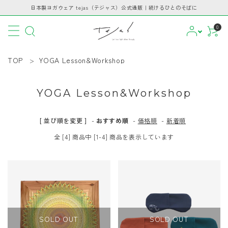
日本製ヨガウェア tejas（テジャス）公式通販｜続けるひとのそばに
0
TOP
YOGA Lesson&Workshop
YOGA Lesson&Workshop
CATEGORY
[ 並び順を変更 ]
-
おすすめ順
-
価格順
-
新着順
PICKUP
全 [4] 商品中 [1-4] 商品を表示しています
BRAND
INFORMATION
GUIDE
SOLD OUT
SOLD OUT