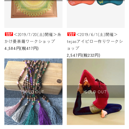
ACCOUNT MENU
ようこそ ゲスト 様
meeting_room
person
ログイン
新規会員登録
＜2019/7/20(土)開催＞糸
＜2019/6/1(土)開催＞
かけ曼荼羅ワークショップ
tejasアイピロー作りワークシ
4,584円(税417円)
ョップ
2,547円(税232円)
SOLD OUT
SOLD OUT